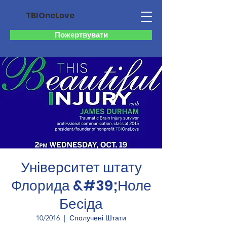
TBIOneLove
Пожертвувати
Університет штату
Флорида &#39;Ноле
Бесіда
10/2016
  |  
Сполучені Штати